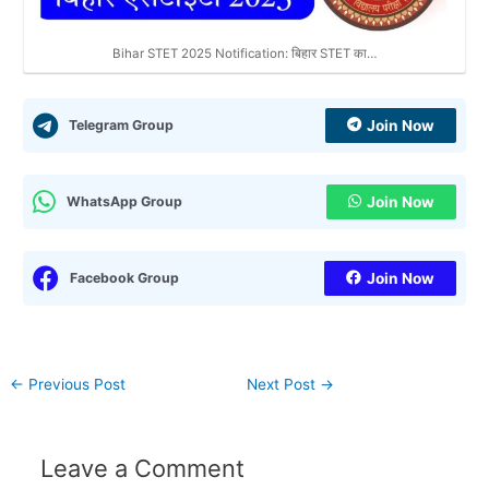
Bihar STET 2025 Notification: बिहार STET का…
Telegram Group
Join Now
WhatsApp Group
Join Now
Facebook Group
Join Now
←
Previous Post
Next Post
→
Leave a Comment