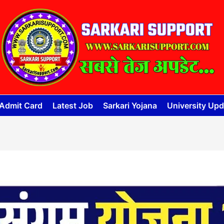
Admit Card
Latest Job
Sarkari Yojana
University Upd