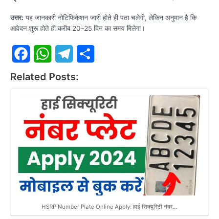
उत्तर:
यह जानकारी नोटिफिकेशन जारी होते ही पता चलेगी, लेकिन अनुमान है कि
आवेदन शुरू होते ही करीब 20–25 दिन का समय मिलेगा।
F
W
T
S
Related Posts:
a
h
e
h
c
a
l
a
e
t
e
r
b
s
g
e
o
A
r
o
p
a
k
p
m
HSRP Number Plate Online Apply: हाई सिक्यूरिटी नंबर…