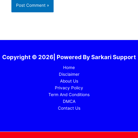
Copyright © 2026| Powered By Sarkari Support
Home
Disclaimer
About Us
Privacy Policy
Term And Conditions
DMCA
Contact Us