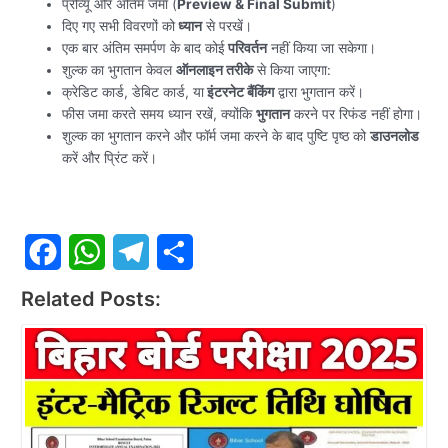
प्रीव्यू और अंतिम जमा (
Preview & Final Submit
)
दिए गए सभी विवरणों को
ध्यान
से परखें।
एक बार अंतिम समर्पण के बाद कोई
परिवर्तन
नहीं किया जा सकेगा।
शुल्क का भुगतान केवल
ऑनलाइन तरीके
से किया जाएगा:
क्रेडिट कार्ड, डेबिट कार्ड, या
इंटरनेट बैंकिंग
द्वारा भुगतान करें।
फीस जमा करते समय ध्यान रखें, क्योंकि
भुगतान
करने पर रिफंड नहीं होगा।
शुल्क का भुगतान करने और फॉर्म जमा करने के बाद पुष्टि पृष्ठ को
डाउनलोड
करें और प्रिंट करें।
F
W
T
S
Related Posts:
a
h
e
h
c
a
l
a
e
t
e
r
b
s
g
e