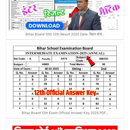
o
A
r
o
p
a
k
p
m
Bihar Board 10th 12th Result 2025 Date: बिहार बोर्ड…
Bihar Board 12th Exam Official Answer Key 2025 PDF…