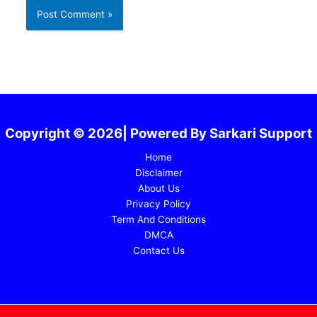
Copyright © 2026| Powered By Sarkari Support
Home
Disclaimer
About Us
Privacy Policy
Term And Conditions
DMCA
Contact Us