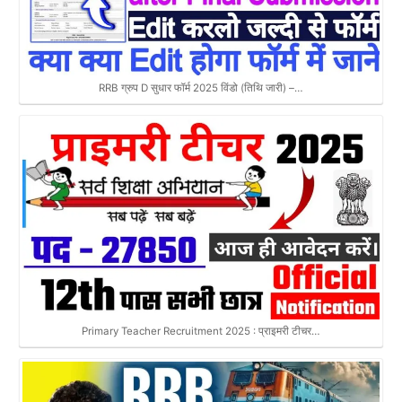
RRB ग्रुप D सुधार फॉर्म 2025 विंडो (तिथि जारी) –…
Primary Teacher Recruitment 2025 : प्राइमरी टीचर…