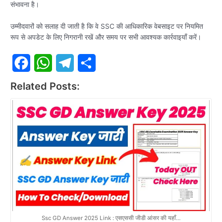
संभावना है।
उम्मीदवारों को सलाह दी जाती है कि वे SSC की आधिकारिक वेबसाइट पर नियमित
रूप से अपडेट के लिए निगरानी रखें और समय पर सभी आवश्यक कार्रवाइयाँ करें।
F
W
T
S
Related Posts:
a
h
e
h
c
a
l
a
e
t
e
r
b
s
g
e
o
A
r
o
p
a
k
p
m
Ssc GD Answer 2025 Link : एसएससी जीडी आंसर की यहाँ…