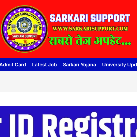
Admit Card
Latest Job
Sarkari Yojana
University Upd