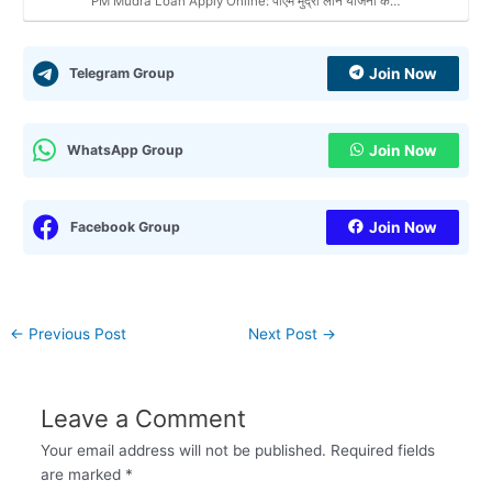
PM Mudra Loan Apply Online: पीएम मुद्रा लोन योजना के…
Telegram Group
Join Now
WhatsApp Group
Join Now
Facebook Group
Join Now
←
Previous Post
Next Post
→
Leave a Comment
Your email address will not be published.
Required fields
are marked
*