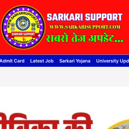
Admit Card
Latest Job
Sarkari Yojana
University Upd