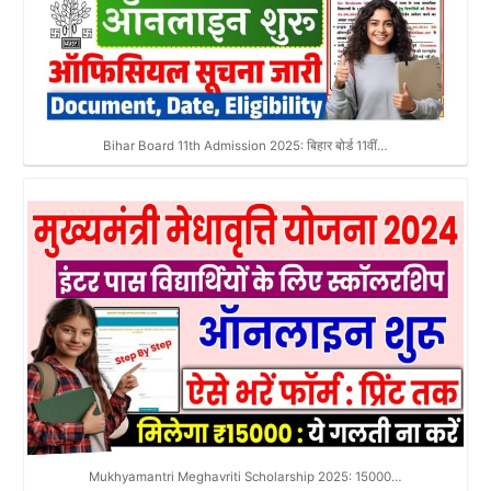
Bihar Board 11th Admission 2025: बिहार बोर्ड 11वीं…
Mukhyamantri Meghavriti Scholarship 2025: 15000…