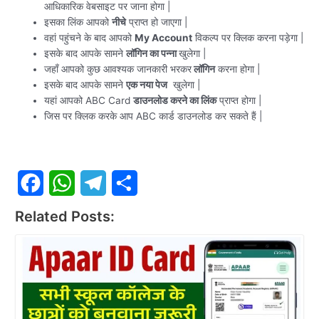
आधिकारिक वेबसाइट पर जाना होगा |
इसका लिंक आपको
नीचे
प्राप्त हो जाएगा |
वहां पहुंचने के बाद आपको
My Account
विकल्प पर क्लिक करना पड़ेगा |
इसके बाद आपके सामने
लॉगिन का पन्ना
खुलेगा |
जहाँ आपको कुछ आवश्यक जानकारी भरकर
लॉगिन
करना होगा |
इसके बाद आपके सामने
एक नया पेज
खुलेगा |
यहां आपको ABC Card
डाउनलोड करने का लिंक
प्राप्त होगा |
जिस पर क्लिक करके आप ABC कार्ड डाउनलोड कर सकते हैं |
F
W
T
S
Related Posts:
a
h
e
h
c
a
l
a
e
t
e
r
b
s
g
e