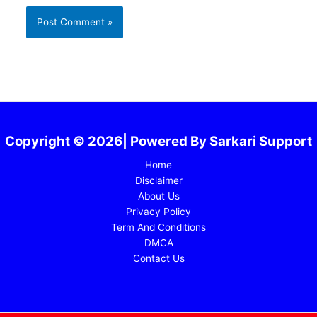
Copyright © 2026| Powered By Sarkari Support
Home
Disclaimer
About Us
Privacy Policy
Term And Conditions
DMCA
Contact Us